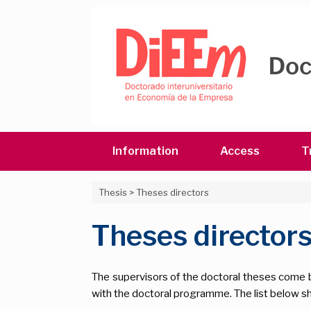
Skip
to
content
Information
Access
T
Thesis
>
Theses directors
Theses director
The supervisors of the doctoral theses come b
with the doctoral programme. The list below s