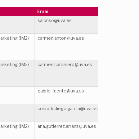
Email
salonso@uva.es
arketing (IM2)
carmen.anton@uva.es
arketing (IM2)
carmen.camarero@uva.es
gabriel.fuente@uva.es
conradodiego.garcia@uva.es
arketing (IM2)
ana.gutierrez.arranz@uva.es