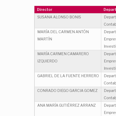
Director
Depar
SUSANA ALONSO BONIS
Depart
Contab
MARÍA DEL CARMEN ANTÓN
Depart
MARTÍN
Empres
Invest
MARÍA CARMEN CAMARERO
Depart
IZQUIERDO
Empres
Invest
GABRIEL DE LA FUENTE HERRERO
Depart
Contab
CONRADO DIEGO GARCIA GOMEZ
Depart
Contab
ANA MARÍA GUTIÉRREZ ARRANZ
Depart
Empres