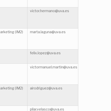
victor.hermano@uva.es
arketing (IM2)
marta.laguna@uva.es
felix.lopez@uva.es
victormanuel.martin@uva.es
arketing (IM2)
airodriguez@uva.es
pilar.velasco@uva.es