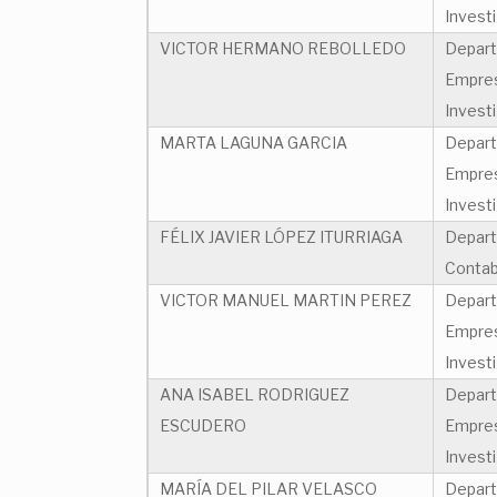
Invest
VICTOR HERMANO REBOLLEDO
Depart
Empres
Invest
MARTA LAGUNA GARCIA
Depart
Empres
Invest
FÉLIX JAVIER LÓPEZ ITURRIAGA
Depart
Contab
VICTOR MANUEL MARTIN PEREZ
Depart
Empres
Invest
ANA ISABEL RODRIGUEZ
Depart
ESCUDERO
Empres
Invest
MARÍA DEL PILAR VELASCO
Depart